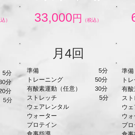
​33,000
円
税込）
（税込）
​月4回
準備 5分
分
トレーニング 50分
ト
0分
​有酸素運動（任意） 30分
​有
0分
ストレッチ 5分
ス
5分
ウェアレンタル
ウェ
​ウォーター
​ウ
​プロテイン
​プ
​食事指導
​食