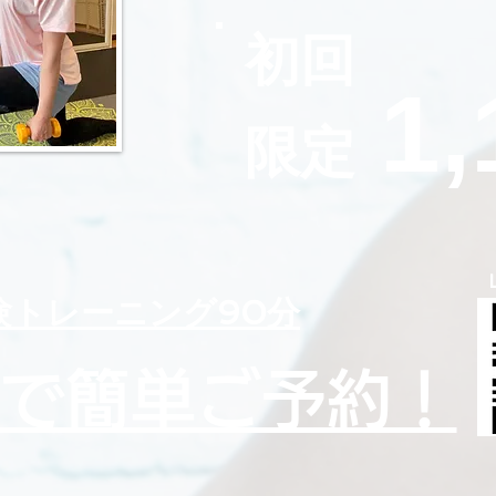
初回
1,
​限定
体験トレーニング90分
NEで簡単ご予約！​