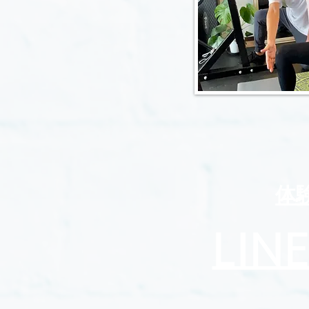
​
​LI