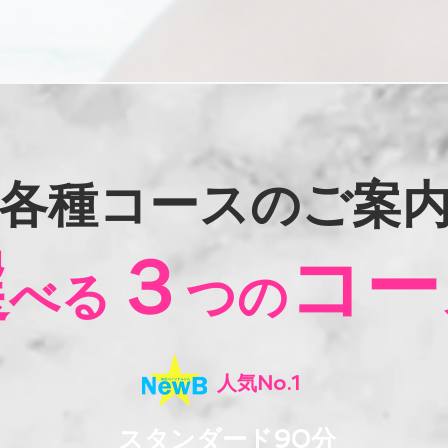
各種コースのご案
選
３
コー
べる
つの
人気No.1
​スタンダード90分