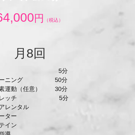
64,000
円
（税込）
​月8回
準備 5分
レーニング 50分
酸素運動（任意） 30分
トレッチ 5分
アレンタル
ォーター
ロテイン
事指導