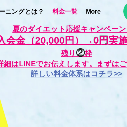
ーニングとは？
料金一覧
More
夏のダイエット応援キャンペーン
入会金（20,000円）
→
0円
実
②
残り
枠
詳細はLINEでお伝えします。まずは
詳しい料金体
系はコチラ>>