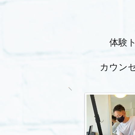
​体
​カウ