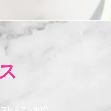
内
ス
​プレミアム90分